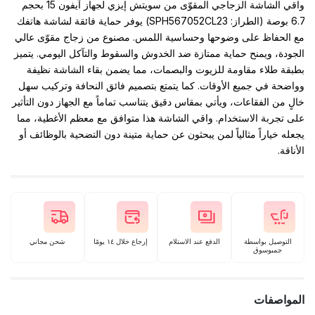
واقي الشاشة الزجاجي المقوّى من سويتش إيزي لجهاز آيفون 15 بحجم
6.7 بوصة (الطراز: SPH567052CL23) يوفر حماية فائقة لشاشة هاتفك
مع الحفاظ على وضوحها وحساسية اللمس. مصنوع من زجاج مقوّى عالي
الجودة، ويمنح حماية ممتازة ضد الخدوش والسقوط والتآكل اليومي. يتميز
بطبقة طلاء مقاومة للزيوت والبصمات، مما يضمن بقاء الشاشة نظيفة
وواضحة في جميع الأوقات. كما يتمتع بتصميم فائق النحافة وتركيب سهل
خالٍ من الفقاعات، ويأتي بمقاس دقيق يتناسب تماماً مع الجهاز دون التأثير
على تجربة الاستخدام. واقي الشاشة هذا متوافق مع معظم الأغطية، مما
يجعله خياراً مثالياً لمن يبحثون عن حماية متينة دون التضحية بالوظائف أو
الأناقة.
التوصيل بواسطة
الدفع عند الاستلام
إرجاع خلال ١٤ يومًا
شحن مجاني
جمبوسوق
المواصفات