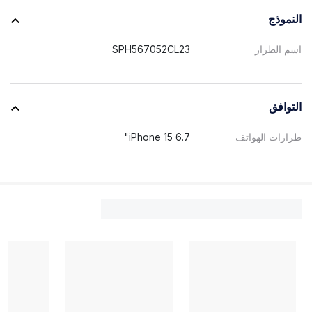
النموذج
اسم الطراز
SPH567052CL23
التوافق
طرازات الهواتف
iPhone 15 6.7"