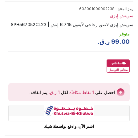
رمز المنتج
:
603001000002238
سويتش إيزي
سويتش إيزي لاصق زجاجي لآيفون 15 6.7 إنش | SPH567052CL23
متوفر
00
.
99
ر.ق.
ساعاتين
مجاني
التوصيل
احصل على
1
نقاط مكافآة
لكل
يتم انفاقه
.
اشتر الآن، وادفع بواسطة شيك