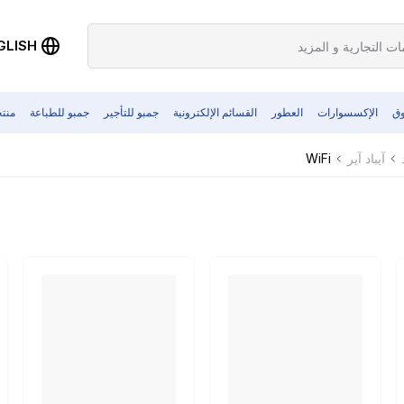
GLISH
وق
الإكسسوارات
العطور
القسائم الإلكترونية
جمبو للتأجير
جمبو للطباعة
منت
WiFi
آيباد آير