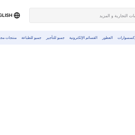
GLISH
إكسسوارات
العطور
القسائم الإلكترونية
جمبو للتأجير
جمبو للطباعة
منتجات مجد