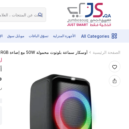
All Categories
الأجهزة المنزلية
تسوّق الباقات
موبايل سوق
ال
أوسكار سماعة بلوتوث محمولة 50W مع إضاءة RGB وميكروفون لاسلكي | OPS8RGB
الصفحة الرئيسية
أ
وم
رم