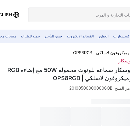
GLISH
إكسسوارات
العطور
القسائم الإلكترونية
جمبو للتأجير
جمبو للطباعة
منتجات مجد
وسكار
أوسكار سماعة بلوتوث محمولة 50W مع إضاءة RGB
يكروفون لاسلكي | OPS8RGB
ز المنتج
:
201005000000008OB