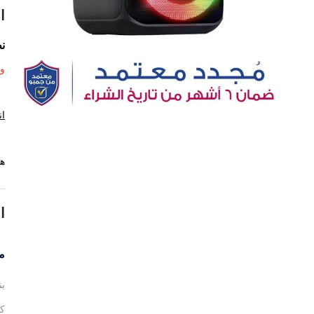
ا
ن
وح
ان
هذ
ا
م
بن
كا