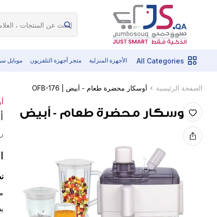
All Categories
الأجهزة المنزلية
متجر أجهزة التلفزيون
موبايل س
أوسكار محضرة طعام - أبيض | OFB-176
الصفحة الرئيسية
أ
أ
رم
ا
ن
مح
يش