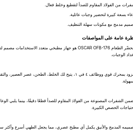
رات من الفولاذ المقاوم للصدأ لتقطيع وخلط فعال.
اء بسعة كبيرة لتحضير وجبات عائلية.
ميم مدمج مع مكونات سهلة التنظيف.
ظرة عامة على المواصفات
محضّر الطعام OSCAR OFB-176 هو جهاز مطبخي متعدد الاستخدامات مصمم
داد الوجبات.
مزود بمحرك قوي ووظائف ٤ في ١، يتيح لك الخلط، الطحن، عصر العصير، وال
هولة.
من الشفرات المصنوعة من الفولاذ المقاوم للصدأ قطعًا دقيقًا، بينما يلبي الوعاء
تياجات الحصص الكبيرة.
ميمه المدمج والأنيق يكمل أي مطبخ عصري، مما يجعل الطهي أسرع وأكثر سه