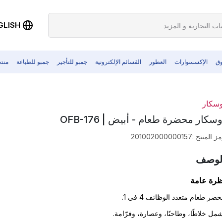
GLISH
وق
الإكسسوارات
العطور
القسائم الإلكترونية
جمبو للتأجير
جمبو للطباعة
منت
وسكار
وسكار محضرة طعام - أبيض | OFB-176
ز المنتج
:
201002000000157
لوصف
ظرة عامة
ضر طعام متعدد الوظائف 4 في 1.
مل خلاطًا، وطاحنًا، وعصارة، وفرّامة.