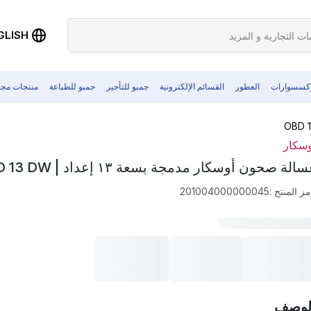
GLISH
إكسسوارات
العطور
القسائم الإلكترونية
جمبو للتأجير
جمبو للطباعة
منتجات مجد
وسكار
الة صحون أوسكار مدمجة بسعة ١٣ إعداد | OBD 13 DW
ز المنتج
:
201004000000045
لوصف