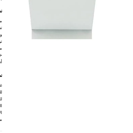
ن
مصممة ب
تش
وا
تو
مخ
خي
أد
ن
لل
ال
ال
من