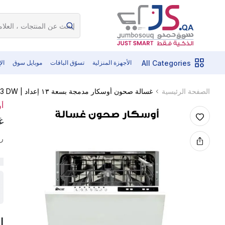
All Categories
الأجهزة المنزلية
تسوّق الباقات
موبايل سوق
ال
غسالة صحون أوسكار مدمجة بسعة ١٣ إعداد | OBD 13 DW
الصفحة الرئيسية
أ
غس
رم
ا