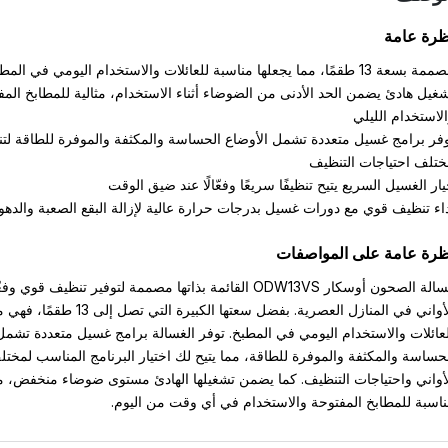
ظرة عامة
سعة 13 طقمًا، مما يجعلها مناسبة للعائلات والاستخدام اليومي في المطبخ
غيل هادئ يضمن الحد الأدنى من الضوضاء أثناء الاستخدام، مثالية للمطابخ المف
لاستخدام الليلي
فر برامج غسيل متعددة تشمل الأوضاع الحساسة والمكثفة والموفرة للطاقة لت
تلف احتياجات التنظيف
ار الغسيل السريع يتيح تنظيفًا سريعًا وفعّالًا عند ضيق الوقت
اء تنظيف قوي مع دورات غسيل بدرجات حرارة عالية لإزالة البقع الصعبة والدهو
ظرة عامة على المواصفات
غسالة الصحون أوسكار ODW13VS القائمة بذاتها مصممة لتوفير تنظيف قوي وف
للأواني في المنازل العصرية. بفضل سعتها الكبيرة التي تصل إلى
عائلات والاستخدام اليومي في المطبخ. توفر الغسالة برامج غسيل متعددة تشمل
حساسة والمكثفة والموفرة للطاقة، مما يتيح لك اختيار البرنامج المناسب لمختل
أواني واحتياجات التنظيف. كما يضمن تشغيلها الهادئ مستوى ضوضاء منخفض، مم
اسبة للمطابخ المفتوحة والاستخدام في أي وقت من اليوم.