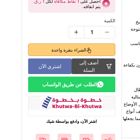
احصل على
1
نقاط مكافآة
لكل
يتم انفاقه
.
الكمية
توحة
1
ناسب
الشراء بنقرة واحدة
أضف إلى
ن بكفاءة
اشتري الآن
السلة
الطلب عن طريق الواتساب
عّال
 13 طقمًا، فهي مثالية
 الأوضاع
ف أنواع
ا يجعلها
اشتر الآن، وادفع بواسطة شيك