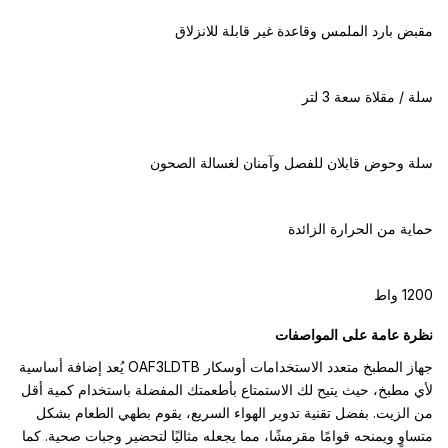
مقبض بارد الملمس وقاعدة غير قابلة للانزلاق
سلة / مقلاة سعة ‎3‎ لتر
سلة وحوض قابلان للفصل وآمنان لغسالة الصحون
حماية من الحرارة الزائدة
‎1200‎ واط
نظرة عامة على المواصفات
جهاز المطبخ متعدد الاستخدامات أوسكار OAF3LDTB يُعد إضافة أساسية
لأي مطبخ، حيث يتيح لك الاستمتاع بأطعمتك المفضلة باستخدام كمية أقل
من الزيت. بفضل تقنية تدوير الهواء السريع، يقوم بطهي الطعام بشكل
متساوٍ ويمنحه قوامًا مقرمشًا، مما يجعله مثاليًا لتحضير وجبات صحية. كما