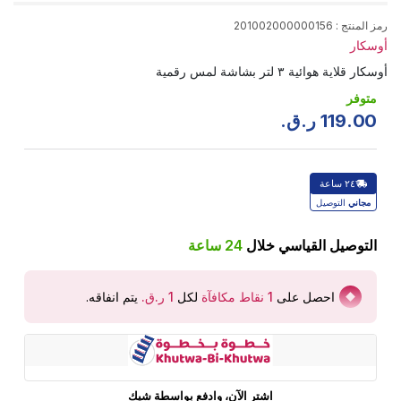
رمز المنتج
:
201002000000156
أوسكار
أوسكار قلاية هوائية ٣ لتر بشاشة لمس رقمية
متوفر
00
.
119
ر.ق.
٢٤ ساعة
مجاني
التوصيل
التوصيل القياسي خلال
24
ساعة
احصل على
1
نقاط مكافآة
لكل
يتم انفاقه
.
اشتر الآن، وادفع بواسطة شيك