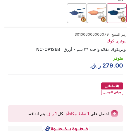
رمز المنتج
:
301006000000079
نيوتري كوك
نوتريكوك مقلاة واحدة ٢٦ سم - أزرق | NC-OP126B
متوفر
00
.
279
ر.ق.
ساعاتين
مجاني
التوصيل
احصل على
1
نقاط مكافآة
لكل
يتم انفاقه
.