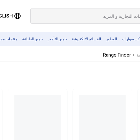
GLISH
إكسسوارات
العطور
القسائم الإلكترونية
جمبو للتأجير
جمبو للطباعة
منتجات مجد
Range Finder
ة