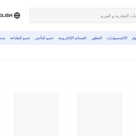
GLISH
وق
الإكسسوارات
العطور
القسائم الإلكترونية
جمبو للتأجير
جمبو للطباعة
منت