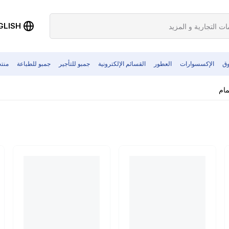
GLISH
وق
الإكسسوارات
العطور
القسائم الإلكترونية
جمبو للتأجير
جمبو للطباعة
منت
ام