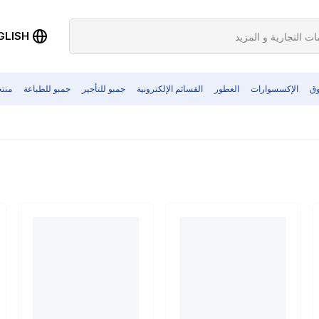
GLISH
وق
الإكسسوارات
العطور
القسائم الإلكترونية
جمبو للتأجير
جمبو للطباعة
منت