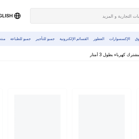
GLISH
وق
الإكسسوارات
العطور
القسائم الإلكترونية
جمبو للتأجير
جمبو للطباعة
منت
شترك كهرباء بطول 3 أمتار