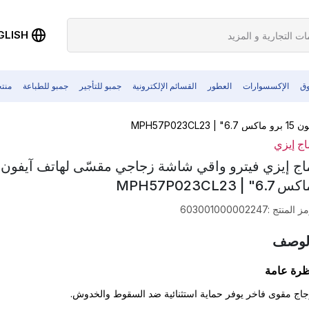
GLISH
وق
الإكسسوارات
العطور
القسائم الإلكترونية
جمبو للتأجير
جمبو للطباعة
منت
MPH57
اج إيزي
 6.7" | MPH57P023CL23
ز المنتج
:
603001000002247
لوصف
ظرة عامة
اج مقوى فاخر يوفر حماية استثنائية ضد السقوط والخدوش.