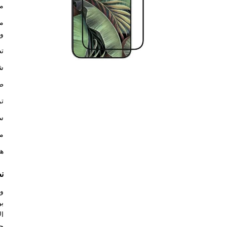
مي
وم
تص
شف
طل
تر
سط
مص
هي
ن
بو
ال
حس