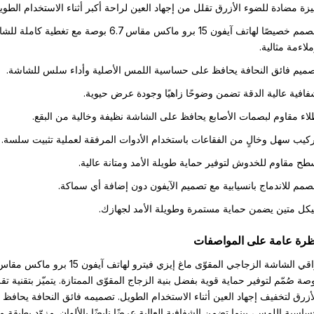
زة مضادة للضوء الأزرق تقلل من إجهاد العين لراحة أكبر أثناء الاستخدام الطوي
مصمم خصيصًا لهاتف آيفون 15 برو ماكس مقاس 6.7 بوصة مع تغطية كامل
لاءمة مثالية.
ميم فائق النحافة يحافظ على حساسية اللمس الأصلية وأداء سلس للشاشة.
افية عالية الدقة تضمن وضوحًا زاهيًا وجودة عرض حيوية.
اء مقاوم لبصمات الأصابع يحافظ على الشاشة نظيفة وخالية من البقع.
كيب سهل وخالٍ من الفقاعات باستخدام الأدوات المرفقة لعملية تثبيت سلسة.
ح مقاوم للخدوش لتوفير حماية طويلة الأمد ومتانة عالية.
مم للاندماج بانسيابية مع تصميم الآيفون دون إضافة أي سماكة.
كل متين يضمن حماية مستمرة وطويلة الأمد لجهازك.
ظرة عامة على المواصفات
صة صُمّم لتوفير حماية قوية بفضل بنية الزجاج المقوّى الممتازة. يتميّز بتقنية تق
أزرق لتخفيف إجهاد العين أثناء الاستخدام الطويل. تصميمه فائق النحافة يحافظ
اسية اللمس، بينما تضمن الشفافية العالية عرضًا نابضًا بالألوان. مزوّد بطبقة م