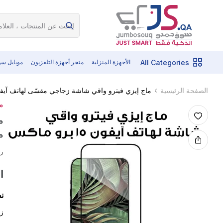
All Categories
الأجهزة المنزلية
متجر أجهزة التلفزيون
موبايل س
ماج إيزي فيترو واقي شاشة زجاجي مقسّى لهاتف آيفون 15 برو ماكس 6.7" | P023CL23
الصفحة الرئيسية
م
ماكس
رم
ا
ن
زج