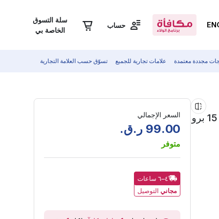
سلة التسوق
EN
حساب
الخاصة بي
جات مجددة معتمدة
علامات تجارية للجميع
تسوّق حسب العلامة التجارية
السعر الإجمالي
ماج إيزي فيترو واقي شاشة زجاجي مقسّى لهاتف آيفون 15 برو
00
.
99
ر.ق.
متوفر
٤–٦ ساعات
مجاني
التوصيل