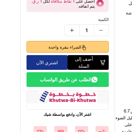
احصل على
1
نقاط مكافآة
لكل
ل.
يتم انفاقه
.
ة للشاشة
الكمية
1
الشراء بنقرة واحدة
أضف إلى
اشتري الآن
السلة
الطلب عن طريق الواتساب
واقي الشاشة الزجاجي المقوّى ماغ إيزي فيترو لهاتف آيفون 15 برو ماكس مقاس 6.7
اشتر الآن، وادفع بواسطة شيك
ليل الضوء
 على
قاومة