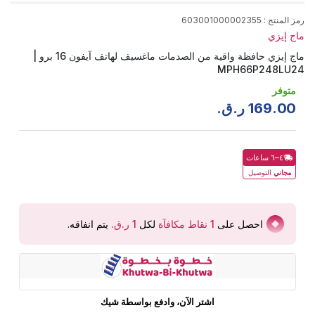
رمز المنتج
:
603001000002355
ماج إيزي
ماج إيزي حافظة واقية من الصدمات ماغسيف لهاتف آيفون 16 برو |
MPH66P248LU24
متوفر
00
.
169
ر.ق.
٤–٦ ساعات
مجاني
التوصيل
احصل على
1
نقاط مكافآة
لكل
يتم انفاقه
.
اشتر الآن، وادفع بواسطة شيك