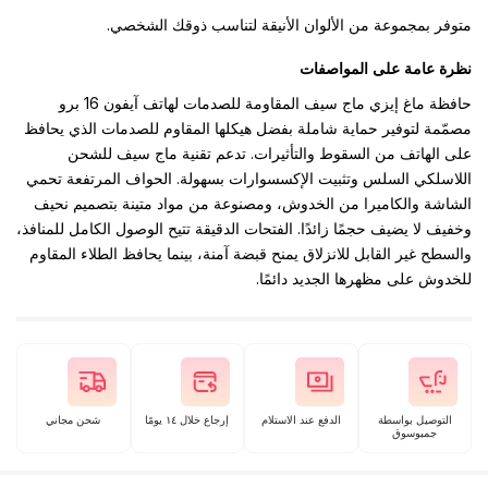
متوفر بمجموعة من الألوان الأنيقة لتناسب ذوقك الشخصي.
نظرة عامة على المواصفات
حافظة ماغ إيزي ماج سيف المقاومة للصدمات لهاتف آيفون 16 برو
مصمّمة لتوفير حماية شاملة بفضل هيكلها المقاوم للصدمات الذي يحافظ
على الهاتف من السقوط والتأثيرات. تدعم تقنية ماج سيف للشحن
اللاسلكي السلس وتثبيت الإكسسوارات بسهولة. الحواف المرتفعة تحمي
الشاشة والكاميرا من الخدوش، ومصنوعة من مواد متينة بتصميم نحيف
وخفيف لا يضيف حجمًا زائدًا. الفتحات الدقيقة تتيح الوصول الكامل للمنافذ،
والسطح غير القابل للانزلاق يمنح قبضة آمنة، بينما يحافظ الطلاء المقاوم
للخدوش على مظهرها الجديد دائمًا.
التوصيل بواسطة
الدفع عند الاستلام
إرجاع خلال ١٤ يومًا
شحن مجاني
جمبوسوق