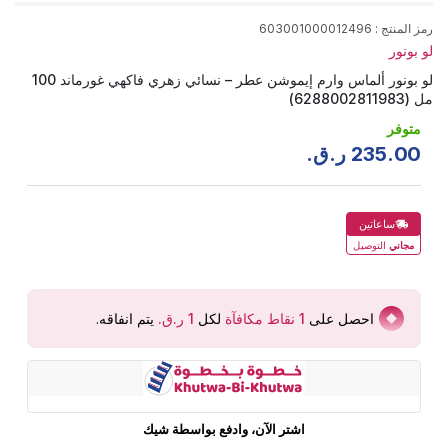
رمز المنتج
:
603001000012496
لو بونور
لو بونور ألماس وارم إيموشن عطر – نسائي زهري فاكهي غورماند 100
مل (6288002811983)
متوفر
00
.
235
ر.ق.
ساعاتين
مجاني
التوصيل
احصل على
1
نقاط مكافآة
لكل
يتم انفاقه
.
اشتر الآن، وادفع بواسطة شيك