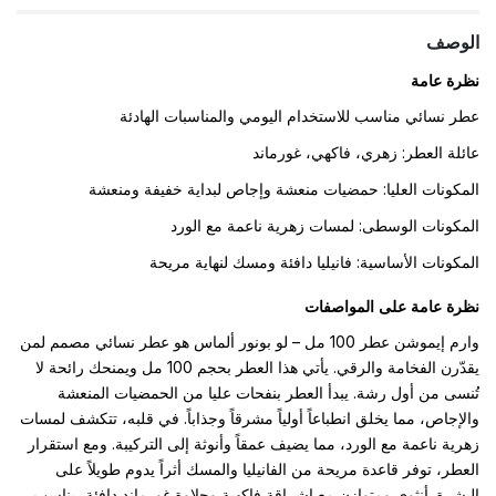
الوصف
نظرة عامة
عطر نسائي مناسب للاستخدام اليومي والمناسبات الهادئة
عائلة العطر: زهري، فاكهي، غورماند
المكونات العليا: حمضيات منعشة وإجاص لبداية خفيفة ومنعشة
المكونات الوسطى: لمسات زهرية ناعمة مع الورد
المكونات الأساسية: فانيليا دافئة ومسك لنهاية مريحة
نظرة عامة على المواصفات
وارم إيموشن عطر 100 مل – لو بونور ألماس هو عطر نسائي مصمم لمن
يقدّرن الفخامة والرقي. يأتي هذا العطر بحجم 100 مل ويمنحك رائحة لا
تُنسى من أول رشة. يبدأ العطر بنفحات عليا من الحمضيات المنعشة
والإجاص، مما يخلق انطباعاً أولياً مشرقاً وجذاباً. في قلبه، تتكشف لمسات
زهرية ناعمة مع الورد، مما يضيف عمقاً وأنوثة إلى التركيبة. ومع استقرار
العطر، توفر قاعدة مريحة من الفانيليا والمسك أثراً يدوم طويلاً على
البشرة. أنثوي ومتوازن مع إشراقة فاكهية وحلاوة غورماند دافئة، يناسب