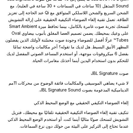
Sound المذهل (10 ساعات في السماعات + 30 ساعة في العلبة)، مع
الشحن السريع والشحن اللاسلكي المتوافق مع Qi عند الحاجة إلى تعزيز
الطاقة. تعمل تقنية إلغاء الضوضاء التكيفية الحقيقية على إزالة التشويش
لتمنحك تجربة صوت غامرة بالكامل، بينما تحافظ ميزة Smart Ambient
على وعيك بمحيطك. يضمن تصميم العصا المغلق بأنبوب بيضاوي Oval
Tubes™ عزلًا أفضل للضوضاء وجودة صوت محسّنة لأولئك الذين يفضلون
المظهر الأنيق البسيط. هل لديك ما تقوله؟ أجرِ مكالمات واضحة تمامًا
بفضل 6 ميكروفونات موجهة، أو استخدم المساعد الصوتي المفضل لديك
للتحكم بدون استخدام اليدين أينما أخذتك مغامرات الحياة.
صوت JBL Signature
لا شيء يضاهي الموسيقى والمكالمات فائقة الوضوح من محركات 11مم
الديناميكية المدعومة بصوت JBL Signature Sound.
إلغاء الضوضاء التكيفي الحقيقي مع الوضع المحيط الذكي
تتكيف تقنية إلغاء الضوضاء التكيفية الحقيقية تلقائيًا مع محيطك، فتزيل
التشويش لتمنحك صوتًا مثاليًا أينما كنت. أو استخدم الوضع المحيط الذكي
عندما تحتاج إلى التركيز على البيئة من حولك دون نزع السماعات.