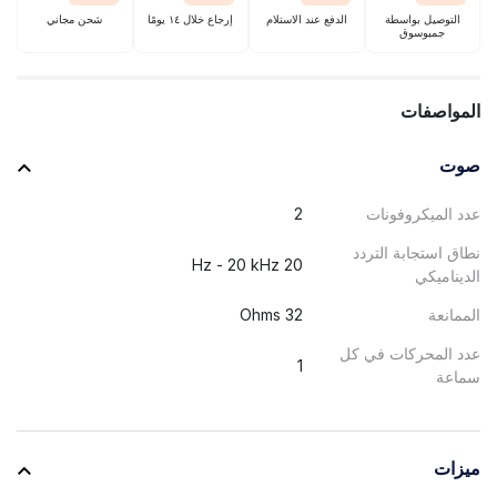
التوصيل بواسطة
الدفع عند الاستلام
إرجاع خلال ١٤ يومًا
شحن مجاني
جمبوسوق
المواصفات
صوت
عدد الميكروفونات
2
نطاق استجابة التردد
20 Hz - 20 kHz
الديناميكي
الممانعة
32 Ohms
عدد المحركات في كل
1
سماعة
ميزات