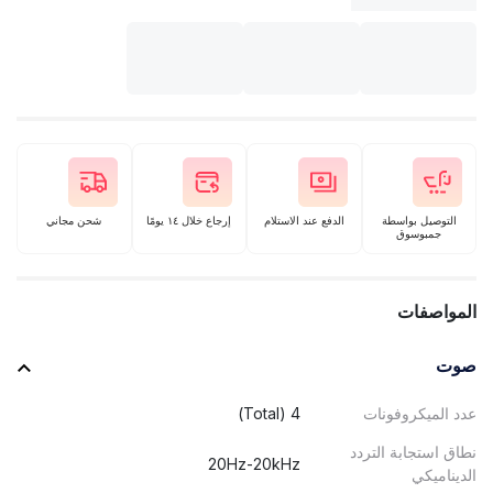
التوصيل بواسطة
الدفع عند الاستلام
إرجاع خلال ١٤ يومًا
شحن مجاني
جمبوسوق
المواصفات
صوت
عدد الميكروفونات
4 (Total)
نطاق استجابة التردد
20Hz-20kHz
الديناميكي