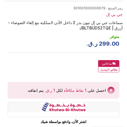
رمز المنتج
:
301001000000679
جي بي إل
سماعات جي بي إل تيون بدز 2 داخل الأذن لاسلكية مع إلغاء الضوضاء -
أزرق | JBLTBUDS2TQE
متوفر
00
.
299
ر.ق.
ساعاتين
مجاني
التوصيل
احصل على
1
نقاط مكافآة
لكل
يتم انفاقه
.
اشتر الآن، وادفع بواسطة شيك