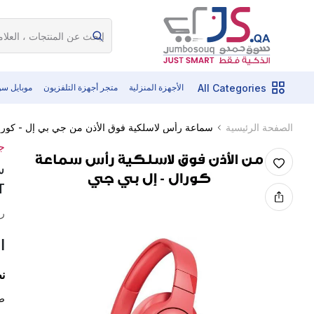
All Categories
الأجهزة المنزلية
متجر أجهزة التلفزيون
موبايل س
سماعة رأس لاسلكية فوق الأذن من جي بي إل - كورال |  700BT
الصفحة الرئيسية
ج
T
رم
ا
ن
ص