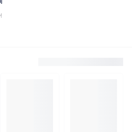
ال
إق