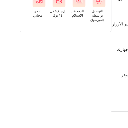
التوصيل
الدفع عند
إرجاع خلال
شحن
بواسطة
الاستلام
١٤ يومًا
مجاني
جمبوسوق
 الأزرار
 جهازك
وفر