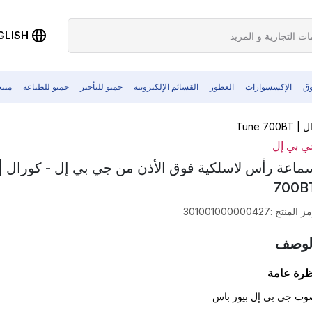
GLISH
وق
الإكسسوارات
العطور
القسائم الإلكترونية
جمبو للتأجير
جمبو للطباعة
منت
Tune
ي بي إل
700B
ز المنتج
:
301001000000427
لوصف
ظرة عامة
وت جي بي إل بيور باس