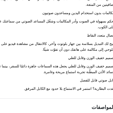
افيتين من المتعة.
المات بدون استخدام اليدين ومساعدون صوتيون
كم بسهولة في الصوت وأدر المكالمات وشغّل المساعد الصوتي من سماعتك عبر
ى الكوب.
صال متعدد النقاط
يح لك التبديل بسلاسة بين جهاز بلوتوث وآخر، كالانتقال من مشاهدة فيديو على
لوحي إلى مكالمة على هاتفك دون أن تفوّت شيئًا.
ميم خفيف الوزن وقابل للطي
ميم خفيف الوزن وقابل للطي يجعل هذه السماعات جاهزة دائمًا للسفر، بينما ت
ائد الأذن المبطّنة تجربة استماع مريحة وغامرة.
بل صوتي قابل للفصل
دت البطارية؟ استمر في الاستماع بلا حدود مع الكابل المرفق.
لمواصفات