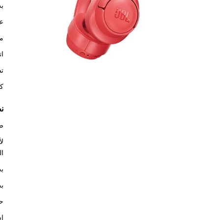
بث
عم
مك
ات
تص
كا
ن
صو
ال
بث
بث
حتى 27 