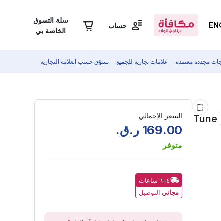
سلة التسوق
EN
حساب
الخاصة بي
جات مجددة معتمدة
علامات تجارية للجميع
تسوّق حسب العلامة التجارية
السعر الإجمالي
سماعة رأس لاسلكية فوق الأذن من جي بي إل - كورال | Tune
00
.
169
ر.ق.
متوفر
٤–٦ ساعات
مجاني
التوصيل