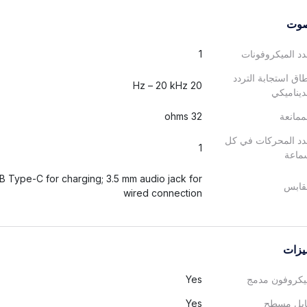
وت
د الميكروفونات
1
اق استجابة التردد
20 Hz – 20 kHz
ديناميكي
ممانعة
32 ohms
د المحركات في كل
1
ماعة
B Type-C for charging; 3.5 mm audio jack for
قابس
wired connection
يزات
يكروفون مدمج
Yes
ابل مسطح
Yes