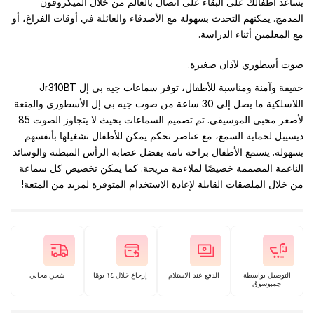
يساعد أطفالك على البقاء على اتصال بالعالم من خلال الميكروفون
المدمج. يمكنهم التحدث بسهولة مع الأصدقاء والعائلة في أوقات الفراغ، أو
مع المعلمين أثناء الدراسة.
صوت أسطوري لآذان صغيرة.
خفيفة وآمنة ومناسبة للأطفال، توفر سماعات جيه بي إل Jr310BT
اللاسلكية ما يصل إلى 30 ساعة من صوت جيه بي إل الأسطوري والمتعة
لأصغر محبي الموسيقى. تم تصميم السماعات بحيث لا يتجاوز الصوت 85
ديسيبل لحماية السمع، مع عناصر تحكم يمكن للأطفال تشغيلها بأنفسهم
بسهولة. يستمع الأطفال براحة تامة بفضل عصابة الرأس المبطنة والوسائد
الناعمة المصممة خصيصًا لملاءمة مريحة. كما يمكن تخصيص كل سماعة
من خلال الملصقات القابلة لإعادة الاستخدام المتوفرة لمزيد من المتعة!
التوصيل بواسطة
الدفع عند الاستلام
إرجاع خلال ١٤ يومًا
شحن مجاني
جمبوسوق