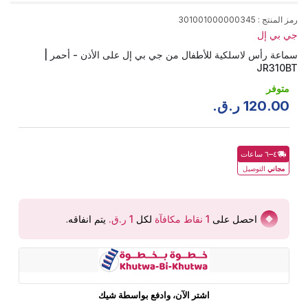
رمز المنتج
:
301001000000345
جي بي إل
سماعة رأس لاسلكية للأطفال من جي بي إل على الأذن - أحمر |
JR310BT
متوفر
00
.
120
ر.ق.
٤–٦ ساعات
مجاني
التوصيل
احصل على
1
نقاط مكافآة
لكل
يتم انفاقه
.
اشتر الآن، وادفع بواسطة شيك