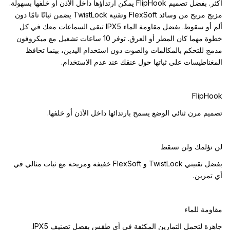
أكثر. بفضل تصميم FlipHook يمكن ارتداؤها داخل الأذن أو خلفها بسهولة.
مزيج مريح من وسائد FlexSoft وتقنية TwistLock يضمن ثباتًا تامًا دون
ألم أو سقوط. بفضل مقاومة الماء IPX5 تبقى السماعات معك في كل
خطوة مهما كان المطر أو العرق. توفر 10 ساعات تشغيل مع ميكروفون
مدمج للتحكم بالمكالمات والصوت دون استخدام اليدين، بينما تحافظ
المغناطيسات على ثباتها حول عنقك عند عدم الاستخدام.
FlipHook
تصميم مرن ثنائي الوضع يسمح بارتدائها داخل الأذن أو خلفها.
لن تؤلمك ولن تسقط
بفضل تقنيتي TwistLock و FlexSoft خفيفة ومريحة مع ثبات مثالي في
أي تمرين.
مقاومة للماء
جاهزة لتحمل التمارين المكثفة في أي طقس بفضل تصنيف IPX5.