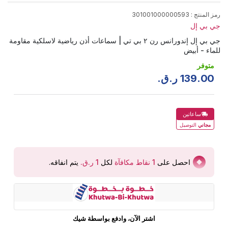
رمز المنتج
:
301001000000593
جي بي إل
جي بي إل إندورانس رن ٢ بي تي | سماعات أذن رياضية لاسلكية مقاومة
للماء - أبيض
متوفر
00
.
139
ر.ق.
ساعاتين
مجاني
التوصيل
احصل على
1
نقاط مكافآة
لكل
يتم انفاقه
.
اشتر الآن، وادفع بواسطة شيك