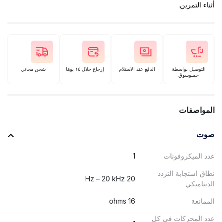
أثناء التمرين.
التوصيل بواسطة
الدفع عند الاستلام
إرجاع خلال ١٤ يومًا
شحن مجاني
جمبوسوق
المواصفات
صوت
عدد الميكروفونات
1
نطاق استجابة التردد
20 Hz – 20 kHz
الديناميكي
الممانعة
16 ohms
عدد المحركات في كل