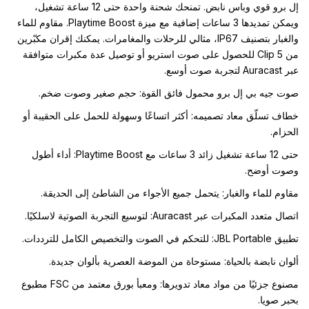
إل برو قوي وباس نابض. تمنحك شحنة واحدة حتى 12 ساعة تشغيل،
ويمكن تمديدها 3 ساعات إضافية مع ميزة Playtime Boost. مقاوم للماء
والغبار بتصنيف IP67، مثالي للرحلات والمغامرات. يمكنك إقران مكبّرين
من Clip 5 للحصول على صوت استريو أو توصيل عدة مكبرات متوافقة
عبر Auracast لتجربة صوت أوسع.
صوت جيه بي إل برو محمول فائق القوة: حجم صغير وصوت ضخم.
خطاف تسلّق معاد تصميمه: أكثر اتساعًا وسهولة للحمل على الحقيبة أو
الحزام.
حتى 12 ساعة تشغيل زائد 3 ساعات مع Playtime Boost: أداء أطول
وصوت أوضح.
مقاوم للماء والغبار: يتحمل جميع الأجواء من الشاطئ إلى الحديقة.
اتصال متعدد المكبرات عبر Auracast: لتوسيع التجربة الصوتية لاسلكيًا.
تطبيق JBL Portable: للتحكم في الصوت والتخصيص الكامل للترددات.
ألوان نابضة بالحياة: مستوحاة من الموضة العصرية بألوان جديدة.
مصنوع جزئيًا من مواد معاد تدويرها: ومعبأ بورق معتمد من FSC مطبوع
بحبر صويا.