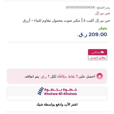
رمز المنتج
:
301001000000639
جي بي إل
جي بي إل كليب ٥ | مكبر صوت محمول مقاوم للماء - أزرق
متوفر
00
.
209
ر.ق.
ساعاتين
مجاني
التوصيل
احصل على
1
نقاط مكافآة
لكل
يتم انفاقه
.
اشتر الآن، وادفع بواسطة شيك