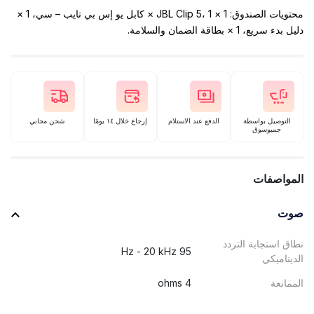
محتويات الصندوق: 1 × JBL Clip 5، 1 × كابل يو إس بي تايب – سي، 1 ×
دليل بدء سريع، 1 × بطاقة الضمان والسلامة.
التوصيل بواسطة
الدفع عند الاستلام
إرجاع خلال ١٤ يومًا
شحن مجاني
جمبوسوق
المواصفات
صوت
نطاق استجابة التردد
95 Hz - 20 kHz
الديناميكي
الممانعة
4 ohms