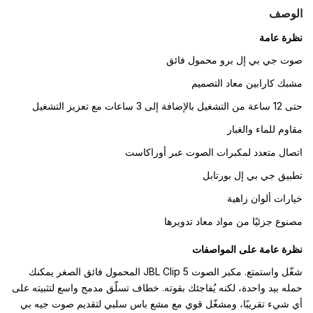
الوصف
نظرة عامة
صوت جي بي إل برو محمول فائق
مشبك كارابين معاد التصميم
حتى 12 ساعة من التشغيل بالإضافة إلى 3 ساعات مع تعزيز التشغيل
مقاوم للماء والغبار
اتصال متعدد لمكبرات الصوت عبر أوراكاست
تطبيق جي بي إل بورتابل
خيارات ألوان زاهية
مصنوع جزئيًا من مواد معاد تدويرها
نظرة عامة على المواصفات
شغّل واستمتع. مكبر الصوت JBL Clip 5 المحمول فائق الصغر يمكنك
حمله بيد واحدة، لكنه يُفاجئك بقوته. خطاف تسلّق مدمج واسع لتثبيته على
أي شيء تقريبًا، ومشغّل قوي مع مشع باس سلبي لتقديم صوت جيه بي