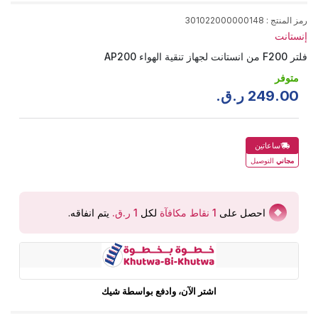
رمز المنتج
:
301022000000148
إنستانت
فلتر F200 من انستانت لجهاز تنقية الهواء AP200
متوفر
00
.
249
ر.ق.
ساعاتين
مجاني
التوصيل
احصل على
1
نقاط مكافآة
لكل
يتم انفاقه
.
اشتر الآن، وادفع بواسطة شيك