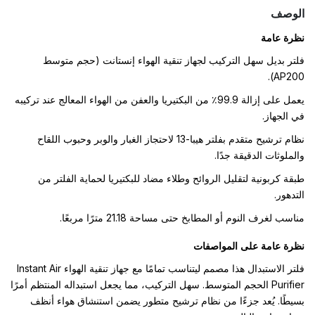
الوصف
نظرة عامة
فلتر بديل سهل التركيب لجهاز تنقية الهواء إنستانت (حجم متوسط
AP200).
يعمل على إزالة 99.9٪ من البكتيريا والعفن من الهواء المعالج عند تركيبه
في الجهاز.
نظام ترشيح متقدم بفلتر هيبا-13 لاحتجاز الغبار والوبر وحبوب اللقاح
والملوثات الدقيقة جدًا.
طبقة كربونية لتقليل الروائح وطلاء مضاد للبكتيريا لحماية الفلتر من
التدهور.
مناسب لغرف النوم أو المطابخ حتى مساحة 21.18 مترًا مربعًا.
نظرة عامة على المواصفات
فلتر الاستبدال هذا مصمم ليتناسب تمامًا مع جهاز تنقية الهواء ‎Instant Air
Purifier‎ الحجم المتوسط. سهل التركيب، مما يجعل استبداله المنتظم أمرًا
بسيطًا. يُعد جزءًا من نظام ترشيح متطور يضمن استنشاق هواء أنظف