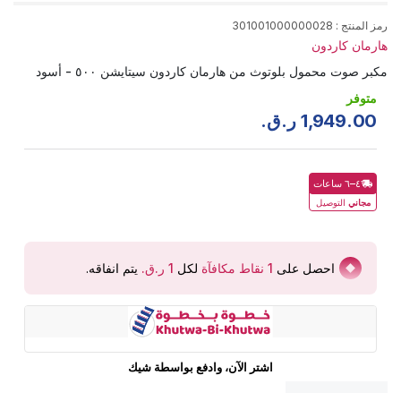
رمز المنتج
:
301001000000028
هارمان كاردون
مكبر صوت محمول بلوتوث من هارمان كاردون سيتايشن ٥٠٠ - أسود
متوفر
00
.
949
,
1
ر.ق.
٤–٦ ساعات
مجاني
التوصيل
احصل على
1
نقاط مكافآة
لكل
يتم انفاقه
.
اشتر الآن، وادفع بواسطة شيك