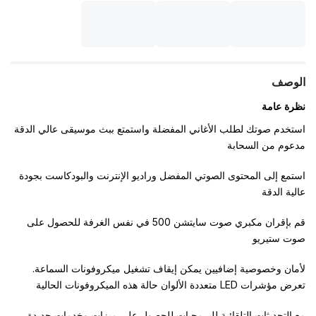
الوصف
نظرة عامة
استخدم صوتك لطلب الأغاني المفضلة واستمتع ببث موسيقى عالي الدقة
مدعوم من السحابة
استمع إلى المحتوى الصوتي المفضل وراديو الإنترنت والبودكاست بجودة
عالية الدقة
قم بإقران مكبري صوت سايتشن 500 في نفس الغرفة للحصول على
صوت ستيريو
لأمان وخصوصية إضافيين يمكن إيقاف تشغيل ميكروفونات السماعة.
تعرض مؤشرات LED متعددة الألوان حالة هذه الميكروفونات الحالية
مع التحديثات التلقائية للبرمجيات للحصول على ميزات وخدمات جديدة