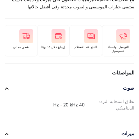
ستبقى خيارات الموسيقى والصوت محدثة وفي أفضل حالاتها
التوصيل بواسطة
الدفع عند الاستلام
إرجاع خلال ١٤ يومًا
شحن مجاني
جمبوسوق
المواصفات
صوت
نطاق استجابة التردد
40 Hz - 20 kHz
الديناميكي
ميزات