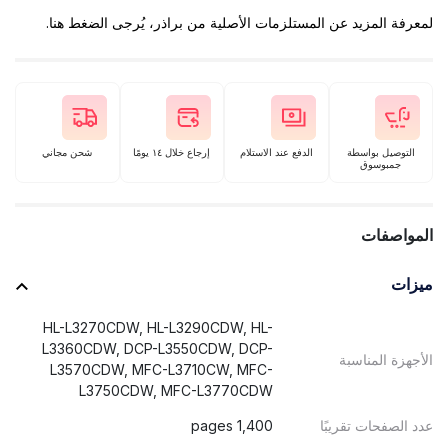
لمعرفة المزيد عن المستلزمات الأصلية من براذر، يُرجى الضغط هنا.
التوصيل بواسطة
الدفع عند الاستلام
إرجاع خلال ١٤ يومًا
شحن مجاني
جمبوسوق
المواصفات
ميزات
HL-L3270CDW, HL-L3290CDW, HL-
L3360CDW, DCP-L3550CDW, DCP-
الأجهزة المناسبة
L3570CDW, MFC-L3710CW, MFC-
L3750CDW, MFC-L3770CDW
عدد الصفحات تقريبًا
1,400 pages