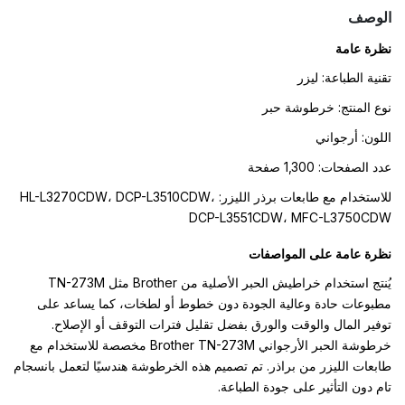
الوصف
نظرة عامة
تقنية الطباعة: ليزر
نوع المنتج: خرطوشة حبر
اللون: أرجواني
عدد الصفحات: 1,300 صفحة
للاستخدام مع طابعات برذر الليزر: HL-L3270CDW، DCP-L3510CDW،
DCP-L3551CDW، MFC-L3750CDW
نظرة عامة على المواصفات
يُنتج استخدام خراطيش الحبر الأصلية من Brother مثل TN-273M
مطبوعات حادة وعالية الجودة دون خطوط أو لطخات، كما يساعد على
توفير المال والوقت والورق بفضل تقليل فترات التوقف أو الإصلاح.
خرطوشة الحبر الأرجواني Brother TN-273M مخصصة للاستخدام مع
طابعات الليزر من براذر. تم تصميم هذه الخرطوشة هندسيًا لتعمل بانسجام
تام دون التأثير على جودة الطباعة.