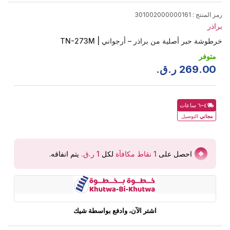
رمز المنتج
:
301002000000161
براذر
خرطوشة حبر أصلية من براذر – أرجواني | TN-273M
متوفر
00
.
269
ر.ق.
٤–٦ ساعات
مجاني
التوصيل
احصل على
1
نقاط مكافآة
لكل
يتم انفاقه
.
اشتر الآن، وادفع بواسطة شيك