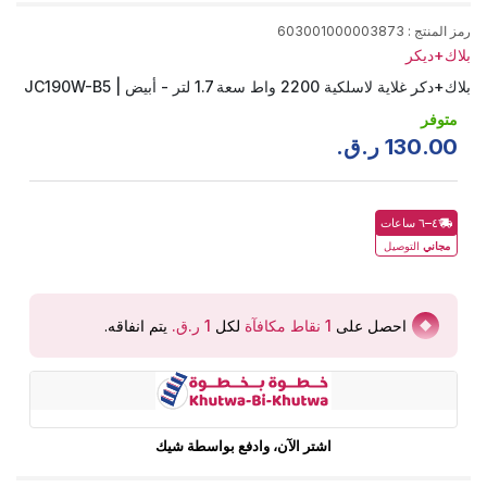
رمز المنتج
:
603001000003873
بلاك+ديكر
بلاك+دكر غلاية لاسلكية 2200 واط سعة 1.7 لتر - أبيض | JC190W-B5
متوفر
00
.
130
ر.ق.
٤–٦ ساعات
مجاني
التوصيل
احصل على
1
نقاط مكافآة
لكل
يتم انفاقه
.
اشتر الآن، وادفع بواسطة شيك