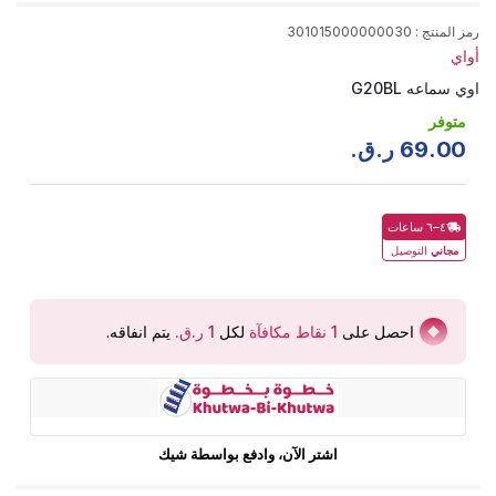
رمز المنتج
:
301015000000030
أواي
اوي سماعه G20BL
متوفر
00
.
69
ر.ق.
٤–٦ ساعات
مجاني
التوصيل
احصل على
1
نقاط مكافآة
لكل
يتم انفاقه
.
اشتر الآن، وادفع بواسطة شيك