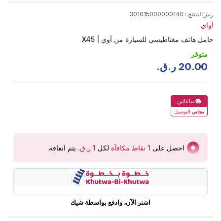
رمز المنتج
:
301015000000140
أواي
حامل هاتف مغناطيسي للسيارة من آوي | X45
متوفر
00
.
20
ر.ق.
ساعاتين
مجاني
التوصيل
احصل على
1
نقاط مكافآة
لكل
يتم انفاقه
.
اشتر الآن، وادفع بواسطة شيك