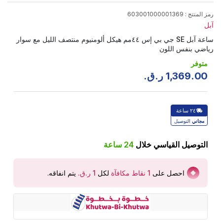
رمز المنتج
:
603001000001369
آبل
ساعة آبل SE جي بي إس ٤٤مم هيكل ألومنيوم منتصف الليل مع سوار
رياضي بنفس اللون
متوفر
00
.
369
,
1
ر.ق.
٢٤ ساعة
مجاني
التوصيل
التوصيل القياسي خلال
24
ساعة
احصل على
1
نقاط مكافآة
لكل
يتم انفاقه
.