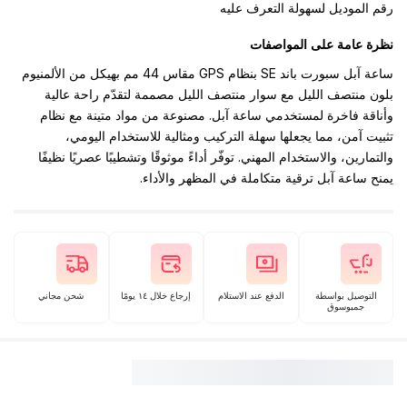
رقم الموديل لسهولة التعرف عليه
نظرة عامة على المواصفات
ساعة آبل سبورت باند SE بنظام GPS مقاس 44 مم بهيكل من الألمنيوم
بلون منتصف الليل مع سوار منتصف الليل مصممة لتقدّم راحة عالية
وأناقة فاخرة لمستخدمي ساعة آبل. مصنوعة من مواد متينة مع نظام
تثبيت آمن، مما يجعلها سهلة التركيب ومثالية للاستخدام اليومي،
والتمارين، والاستخدام المهني. توفّر أداءً موثوقًا وتشطيبًا عصريًا نظيفًا
يمنح ساعة آبل ترقية متكاملة في المظهر والأداء.
التوصيل بواسطة
الدفع عند الاستلام
إرجاع خلال ١٤ يومًا
شحن مجاني
جمبوسوق