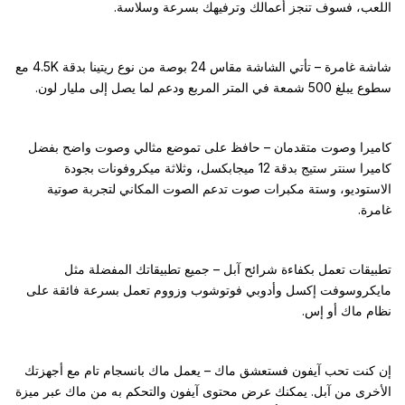
اللعب، فسوف تنجز أعمالك وترفيهك بسرعة وسلاسة.
شاشة غامرة – تأتي الشاشة مقاس 24 بوصة من نوع ريتينا بدقة 4.5K مع
سطوع يبلغ ‎500‎ شمعة في المتر المربع ودعم لما يصل إلى مليار لون.
كاميرا وصوت متقدمان – حافظ على تموضع مثالي وصوت واضح بفضل
كاميرا سنتر ستيج بدقة 12 ميجابكسل، وثلاثة ميكروفونات بجودة
الاستوديو، وستة مكبرات صوت تدعم الصوت المكاني لتجربة صوتية
غامرة.
تطبيقات تعمل بكفاءة شرائح آبل – جميع تطبيقاتك المفضلة مثل
مايكروسوفت إكسل وأدوبي فوتوشوب وزووم تعمل بسرعة فائقة على
نظام ماك أو إس.
إن كنت تحب آيفون فستعشق ماك – يعمل ماك بانسجام تام مع أجهزتك
الأخرى من آبل. يمكنك عرض محتوى آيفون والتحكم به من ماك عبر ميزة