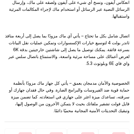
انعكاس آيفون، ونسخ أي شيء على آيفون ولصقه على ماك، وإرسال
الرسائل النصية عبر الرسائل أو استخدام ماك لإجراء المكالمات المرئية
واستقبالها.
اتصال شامل بكل ما تحتاج – يأتي آي ماك مزودًا بما يصل إلى أربعة منافذ
ثاندر بولت 4 لتوسيع خيارات الإكسسوارات وتمكين عمليات نقل البيانات
بسرعة فائقة. يمكنك توصيل ما يصل إلى شاشتين خارجيتين بدقة 6K
لعرض أعمالك على مساحة مرئية واسعة، والاستمتاع باتصال سلس عبر
واي فاي 6E وبلوتوث 5.3.
الخصوصية والأمان مدمجان بعمق – يأتي كل جهاز ماك مزودًا بأنظمة
حماية قوية ضد الفيروسات والبرامج الضارة. وفي حال فقدان جهازك أو
سرقته، تساعدك ميزة اعثر على جهازي في استعادته. كما تضمن ميزة
فايل فولت تشفير ملفاتك بحيث لا يتمكن الآخرون من الوصول إليها،
وتبقيك التحديثات الأمنية المجانية محميًا دائمًا.