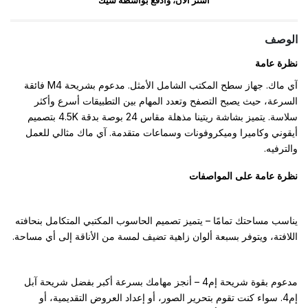
اشتر الآن، وادفع بواسطة شيك
الوصف
نظرة عامة
آي ماك. جهاز سطح المكتب الشامل الأمثل. مدعوم بشريحة M4 فائقة
السرعة، حيث يصبح التصفح وتعدد المهام بين التطبيقات أسرع وأكثر
سلاسة. يتميز بشاشة ريتينا مذهلة مقاس 24 بوصة بدقة 4.5K بتصميم
أيقوني وكاميرا وميكروفونات وسماعات متقدمة. آي ماك مثالي للعمل
والترفيه.
نظرة عامة على المواصفات
يناسب مساحتك تمامًا – يتميز تصميم الحاسوب المكتبي المتكامل بنحافته
اللافتة، ويتوفر بسبعة ألوان زاهية تضيف لمسة من الأناقة إلى أي مساحة.
مدعوم بقوة شريحة إم4 – أنجز مهامك بسرعة أكبر بفضل شريحة آبل
إم4. سواء كنت تقوم بتحرير الصور، أو إعداد العروض التقديمية، أو