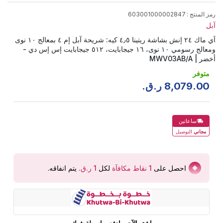
رمز المنتج
:
603001000002847
آبل
آي ماك ٢٤ إنش بشاشة ريتينا ٤٫٥ كيه: شريحة آبل إم ٤ بمعالج ١٠ نوى
ومعالج رسومي ١٠ نوى، ١٦ جيجابايت، ٥١٢ جيجابايت إس إس دي -
أخضر | MWV03AB/A
متوفر
00
.
079
,
8
ر.ق.
ساعاتين
مجاني
التوصيل
احصل على
1
نقاط مكافآة
لكل
يتم انفاقه
.