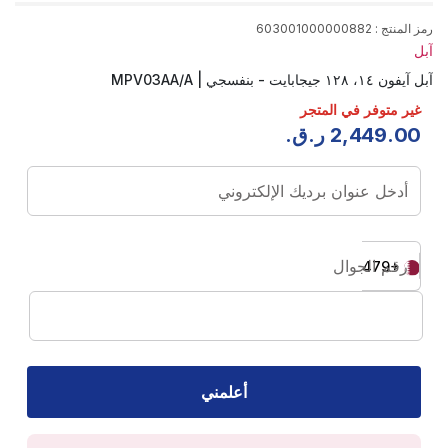
رمز المنتج
:
603001000000882
آبل
آبل آيفون ١٤، ١٢٨ جيجابايت - بنفسجي | MPV03AA/A
غير متوفر في المتجر
00
.
449
,
2
ر.ق.
أدخل عنوان برديك الإلكتروني
رقم الجوال
+974
أعلمني