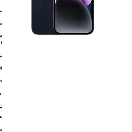
مدعو
سعة ت
اح
ميزة ا
اتصال 
في
عمر
ن
شاشة 
سعة ت