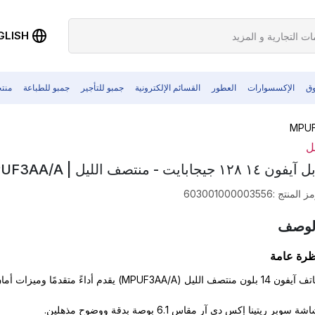
GLISH
وق
الإكسسوارات
العطور
القسائم الإلكترونية
جمبو للتأجير
جمبو للطباعة
منت
ل
يفون ١٤ ١٢٨ جيجابايت - منتصف الليل | MPUF3AA/A
ز المنتج
:
603001000003556
لوصف
ظرة عامة
ن 14 بلون منتصف الليل (MPUF3AA/A) يقدم أداءً متقدمًا وميزات أمان محسّنة.
شة سوبر ريتينا إكس دي آر مقاس 6.1 بوصة بدقة ووضوح مذهلين.