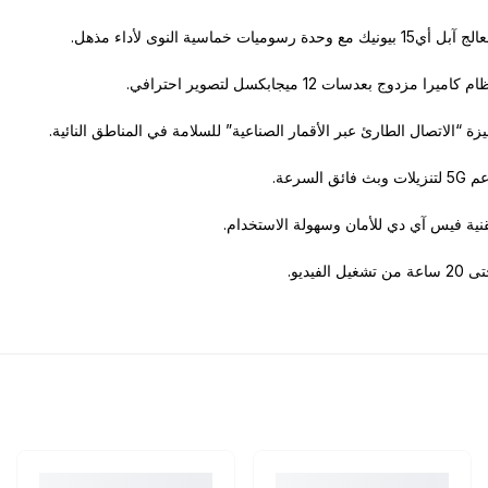
بل أي‎15‎ بيونيك مع وحدة رسوميات خماسية النوى لأداء مذهل.
م كاميرا مزدوج بعدسات ‎12‎ ميجابكسل لتصوير احترافي.
زة “الاتصال الطارئ عبر الأقمار الصناعية” للسلامة في المناطق النائية.
لتنزيلات وبث فائق السرعة.
نية فيس آي دي للأمان وسهولة الاستخدام.
 ساعة من تشغيل الفيديو.