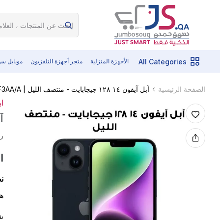
All Categories
الأجهزة المنزلية
متجر أجهزة التلفزيون
موبايل س
آبل آيفون ١٤ ١٢٨ جيجابايت - منتصف الليل | MPUF3AA/A
الصفحة الرئيسية
آب
آبل آ
رم
ا
ن
هاتف آيفو
شا