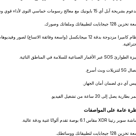
م بشريحة آبل أي 15 بايونيك مع معالج رسومات خماسي النوى لأداء قوي وسلس.
خزين 128 جيجابايت لتطبيقاتك وملفاتك وصورك.
نظام كاميرا مزدوجة بدقة 12 ميجابكسل (واسعة وفائقة الاتساع) لصور وفيديوه
ترافية.
لطوارئ SOS عبر الأقمار الصناعية للسلامة في المناطق النائية.
5G لتنزيلات وبث أسرع.
س آي دي لضمان أمان الجهاز.
 بطارية يصل إلى 20 ساعة من تشغيل الفيديو.
ظرة عامة على المواصفات
سوبر رتينا ‎XDR‎ مقاس ‎6.1‎ بوصة تقدم ألوانًا غنية ودقة عالية.
خزين ‎128‎ جيجابايت لتطبيقاتك ووسائطك.