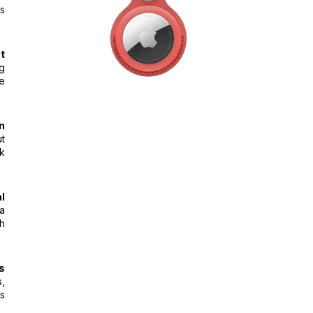
s.
it
ng
e.
n
ut
k.
l
 a
h.
s
s,
s.