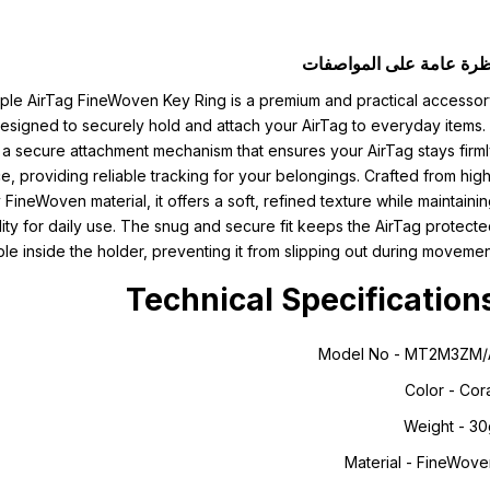
ظرة عامة على المواصفات
ple AirTag FineWoven Key Ring is a premium and practical accesso
esigned to securely hold and attach your AirTag to everyday items. 
 a secure attachment mechanism that ensures your AirTag stays firm
ce, providing reliable tracking for your belongings. Crafted from hig
y FineWoven material, it offers a soft, refined texture while maintaini
lity for daily use. The snug and secure fit keeps the AirTag protect
ble inside the holder, preventing it from slipping out during movemen
Technical Specification
Model No - MT2M3ZM/
Color - Cor
Weight - 30
Material - FineWov