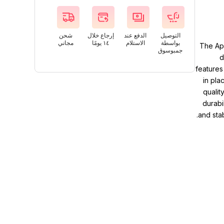
التوصيل
الدفع عند
إرجاع خلال
شحن
بواسطة
الاستلام
١٤ يومًا
مجاني
The Ap
جمبوسوق
d
features
in pla
qualit
durabi
and sta