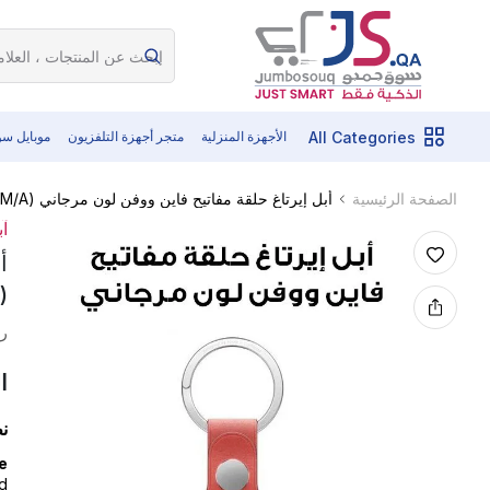
All Categories
الأجهزة المنزلية
متجر أجهزة التلفزيون
موبايل س
أبل إيرتاغ حلقة مفاتيح فاين ووفن لون مرجاني (MT2M3ZM/A)
الصفحة الرئيسية
آب
أ
(MT2M3ZM/A)
رم
ا
ن
e
ed