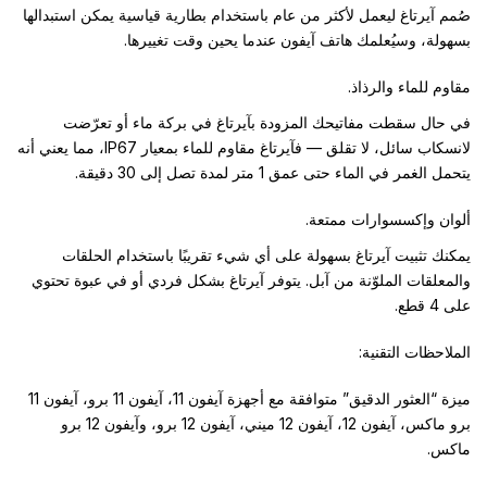
صُمم آيرتاغ ليعمل لأكثر من عام باستخدام بطارية قياسية يمكن استبدالها
بسهولة، وسيُعلمك هاتف آيفون عندما يحين وقت تغييرها.
مقاوم للماء والرذاذ.
في حال سقطت مفاتيحك المزودة بآيرتاغ في بركة ماء أو تعرّضت
لانسكاب سائل، لا تقلق — فآيرتاغ مقاوم للماء بمعيار IP67، مما يعني أنه
يتحمل الغمر في الماء حتى عمق 1 متر لمدة تصل إلى 30 دقيقة.
ألوان وإكسسوارات ممتعة.
يمكنك تثبيت آيرتاغ بسهولة على أي شيء تقريبًا باستخدام الحلقات
والمعلقات الملوّنة من آبل. يتوفر آيرتاغ بشكل فردي أو في عبوة تحتوي
على 4 قطع.
الملاحظات التقنية:
ميزة “العثور الدقيق” متوافقة مع أجهزة آيفون 11، آيفون 11 برو، آيفون 11
برو ماكس، آيفون 12، آيفون 12 ميني، آيفون 12 برو، وآيفون 12 برو
ماكس.