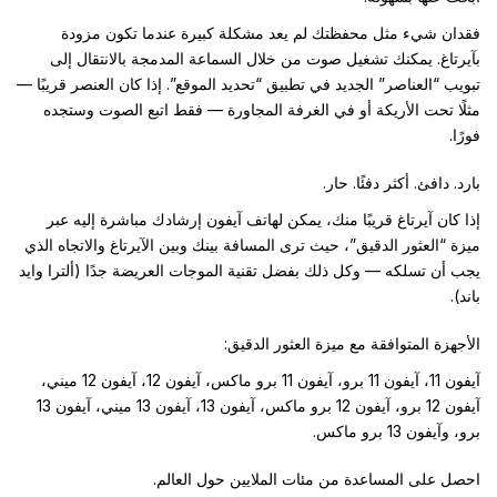
فقدان شيء مثل محفظتك لم يعد مشكلة كبيرة عندما تكون مزودة
بآيرتاغ. يمكنك تشغيل صوت من خلال السماعة المدمجة بالانتقال إلى
تبويب “العناصر” الجديد في تطبيق “تحديد الموقع”. إذا كان العنصر قريبًا —
مثلًا تحت الأريكة أو في الغرفة المجاورة — فقط اتبع الصوت وستجده
فورًا.
بارد. دافئ. أكثر دفئًا. حار.
إذا كان آيرتاغ قريبًا منك، يمكن لهاتف آيفون إرشادك مباشرة إليه عبر
ميزة “العثور الدقيق”، حيث ترى المسافة بينك وبين الآيرتاغ والاتجاه الذي
يجب أن تسلكه — وكل ذلك بفضل تقنية الموجات العريضة جدًا (ألترا وايد
باند).
الأجهزة المتوافقة مع ميزة العثور الدقيق:
آيفون 11، آيفون 11 برو، آيفون 11 برو ماكس، آيفون 12، آيفون 12 ميني،
آيفون 12 برو، آيفون 12 برو ماكس، آيفون 13، آيفون 13 ميني، آيفون 13
برو، وآيفون 13 برو ماكس.
احصل على المساعدة من مئات الملايين حول العالم.