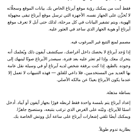
فقط أنت من يمكنك رؤية موقع آيرتاغ الخاص بك. بيانات الموقع وسجلّاته
لا تُخزَّن على الجهاز نفسه. الأجهزة التي ترسل موقع آيرتاغ تبقى مجهولة
الهوية، ويتم تشفير البيانات في كل مرحلة، لذلك حتى آبل لا تعرف موقع
آيرتاغ أو هوية الجهاز الذي ساعد في العثور عليه.
مصمم لمنع التتبع غير المرغوب فيه.
إذا وُجد آيرتاغ لا يخصك داخل أغراضك، سيكتشف آيفون ذلك ويُعلمك أنه
يتحرك معك. وإذا لم تعثر عليه بعد فترة، سيصدر الآيرتاغ صوتًا لينبهك إلى
وجوده. بالطبع، إذا كنت برفقة شخص لديه آيرتاغ أو في وسيلة نقل عامة
بها العديد من المستخدمين، فلا داعي للقلق — فهذه التنبيهات لا تعمل إلا
عندما يكون الآيرتاغ بعيدًا عن مالكه الأصلي.
بساطة مذهلة.
إعداد آيرتاغ يتم بلمسة واحدة فقط لربطه فورًا بجهاز آيفون أو آيباد. أدخل
اسمًا للآيرتاغ، وثبّته على الغرض الذي ترغب بتتبعه، وستصبح جاهزًا.
ويمكنك أيضًا تلقي إشعارات آيرتاغ على ساعة آبل ووتش الخاصة بك.
بطارية تدوم طويلاً.