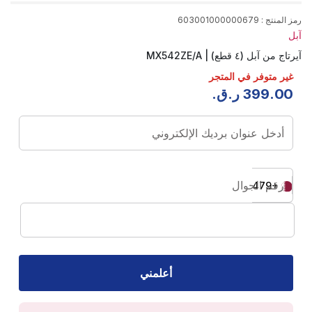
رمز المنتج
:
603001000000679
آبل
آيرتاج من آبل (٤ قطع) | MX542ZE/A
غير متوفر في المتجر
00
.
399
ر.ق.
أدخل عنوان برديك الإلكتروني
رقم الجوال
+974
أعلمني