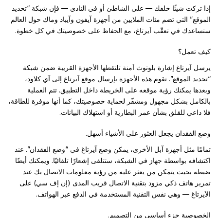
إذا تركت شيئًا خلفك — على الشاطئ أو في النادي — فإن شبكة “تحديد
الموقع” التي تضم مئات الملايين من أجهزة آيفون وآيباد وماك حول العالم
ستساعدك في تعقّب آيرتاغ، مع الحفاظ على خصوصيتك في كل خطوة.
كيف تعمل؟
يرسل آيرتاغ إشارة بلوتوث آمنة تلتقطها الأجهزة القريبة ضمن شبكة
“تحديد الموقع”. تقوم هذه الأجهزة بإرسال موقع آيرتاغ إلى آي كلاود،
وبعدها يمكنك رؤية موقعه على الخريطة داخل التطبيق. تتم العملية
بالكامل بشكل مجهول ومشفّر لحماية خصوصيتك، كما أنها موفرة للطاقة،
فلا داعي للقلق بشأن عمر البطارية أو استهلاك البيانات.
وضع الفقدان يجعل العثور على الأشياء أسهل.
تمامًا مثل أجهزة آبل الأخرى، يمكن وضع آيرتاغ في “وضع الفقدان”. عند
اكتشافه بواسطة جهاز في الشبكة، ستتلقى إشعارًا تلقائيًا. ويمكنك أيضًا
ضبطه بحيث يتمكن من يعثر عليه من رؤية معلومات الاتصال بك عند
تمرير هاتف ذكي مزود بتقنية الاتصال قريب المدى (إن إف سي) على
الآيرتاغ — وهي نفس التقنية المستخدمة في الدفع عبر الهواتف.
الخصوصية جزء أساسي من التصميم.