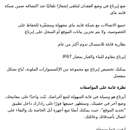
ضع إيرتاغ في وضع الفقدان لتتلقى إشعارًا تلقائيًا عند اكتشافه ضمن شبكة
فايند ماي.
جميع الاتصالات مع شبكة فايند ماي مجهولة ومشفّرة للحفاظ على
الخصوصية، ولا يتم تخزين بيانات الموقع أو السجل على إيرتاغ.
بطارية قابلة للاستبدال تدوم أكثر من عام.
إيرتاغ مقاوم للماء والغبار بمعيار IP67.
يمكنك تخصيص إيرتاغ مع مجموعة من الإكسسوارات الملونة، تُباع بشكل
منفصل.
نظرة عامة على المواصفات
آيرتاغ هو وسيلة في غاية السهولة لتتبع أغراضك. ثبّت واحدًا على مفاتيحك،
وضع آخر في حقيبتك، وستظهر جميعها فورًا على رادارك داخل تطبيق
“تحديد الموقع”، حيث يمكنك أيضًا تتبع أجهزة آبل الخاصة بك والبقاء على
اتصال بأصدقائك وعائلتك.
ابحث عنها بسهولة.