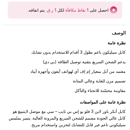
احصل على
1
نقاط مكافآة
لكل
يتم انفاقه
.
الوصف
نظرة عامة
كابل سيليكون ناعم بطول 3 أقدام للاستخدام بدون تشابك
يدعم الشحن السريع بتقنية توصيل الطاقة (بي دي)
معتمد من آبل بمعيار إم إف آي لهواتف آيفون وأجهزة آيباد
تصميم مرن للغاية وعالي المتانة
مقاومة محسّنة للانحناء والتآكل
نظرة عامة على المواصفات
كابل ‎أنكر باور لاين 3 فلو يو إس بي تايب – سي‎ مع موصل ‎لايتنينغ‎ هو
كابل عالي الجودة مصمم للشحن السريع والمرونة العالية. يتميز بملمس
سيليكوني ناعم غير قابل للتشابك لتخزين واستخدام مريح.