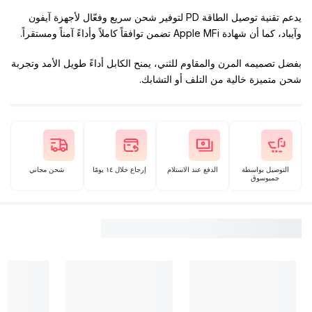
و‎آيباد‎، كما أن شهادة ‎Apple MFi‎ تضمن توافقاً كاملاً وأداءً آمناً ومستقراً.
بفضل تصميمه المرن والمقاوم للثني، يمنح الكابل أداءً طويل الأمد وتجربة
شحن متميزة خالية من التلف أو التشابك.
التوصيل بواسطة
الدفع عند الاستلام
إرجاع خلال ١٤ يومًا
شحن مجاني
جمبوسوق