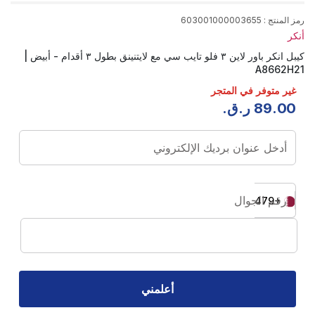
رمز المنتج
:
603001000003655
أنكر
كيبل انكر باور لاين ٣ فلو تايب سي مع لايتنينق بطول ٣ أقدام - أبيض |
A8662H21
غير متوفر في المتجر
00
.
89
ر.ق.
أدخل عنوان برديك الإلكتروني
رقم الجوال
+974
أعلمني