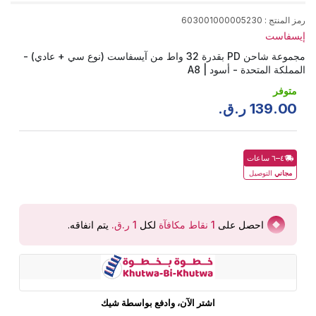
رمز المنتج
:
603001000005230
إيسفاست
مجموعة شاحن PD بقدرة 32 واط من آيسفاست (نوع سي + عادي) -
المملكة المتحدة - أسود | A8
متوفر
00
.
139
ر.ق.
٤–٦ ساعات
مجاني
التوصيل
احصل على
1
نقاط مكافآة
لكل
يتم انفاقه
.
اشتر الآن، وادفع بواسطة شيك